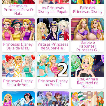
Arrume as
As Princesas
Baile das
Princesas Para O
Disney e o Papai...
Princesas Disney
Nat...
Barbie e
Princesas Disney:
Vista as Princesas
Rapunzel:
Baile de Más...
de Super-He...
Princesas G...
Elsa, Anna e
Princesas Disney:
Princesas Disney
Rapunzel no
Festa de Ver...
na Praia 2
Baile...