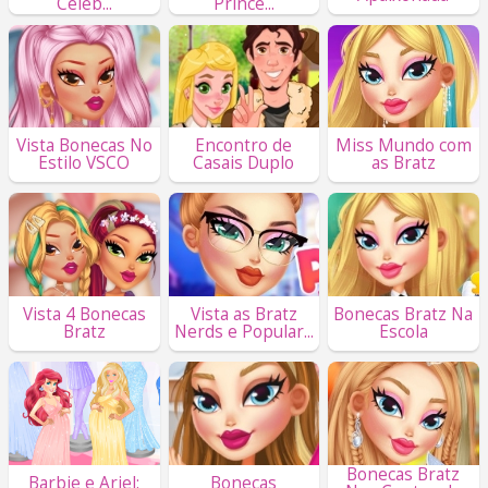
Celeb...
Prince...
Vista Bonecas No
Encontro de
Miss Mundo com
Estilo VSCO
Casais Duplo
as Bratz
Vista 4 Bonecas
Vista as Bratz
Bonecas Bratz Na
Bratz
Nerds e Popular...
Escola
Bonecas Bratz
Barbie e Ariel:
Bonecas