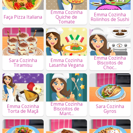
Emma Cozinha
Emma Cozinha
Faça Pizza Italiana
Quiche de
Rolinhos de Sushi
Tomate
Emma Cozinha
Sara Cozinha
Emma Cozinha
Biscoitos de
Tiramisu
Lasanha Vegana
Choc...
Emma Cozinha
Emma Cozinha
Sara Cozinha
Biscoitos de
Torta de Maçã
Gyros
Mant...