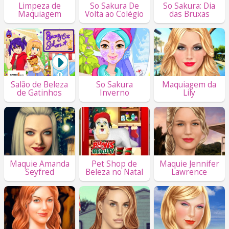
Limpeza de
So Sakura De
So Sakura: Dia
Maquiagem
Volta ao Colégio
das Bruxas
Salão de Beleza
So Sakura
Maquiagem da
de Gatinhos
Inverno
Lily
Maquie Amanda
Pet Shop de
Maquie Jennifer
Seyfred
Beleza no Natal
Lawrence