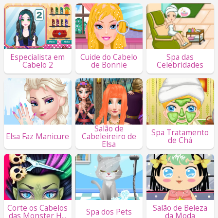
Especialista em
Cuide do Cabelo
Spa das
Cabelo 2
de Bonnie
Celebridades
Salão de
Spa Tratamento
Elsa Faz Manicure
Cabeleireiro de
de Chá
Elsa
Corte os Cabelos
Salão de Beleza
Spa dos Pets
das Monster H...
da Moda