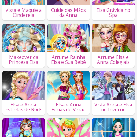
Vista e Maquie a
Cuide das Mãos
Elsa Grávida no
Cinderela
da Anna
Spa
Makeover da
Arrume Rainha
Arrume Elsa e
Princesa Elsa
Elsa e Sua Bebê
Anna Colegiais
Elsa e Anna:
Elsa e Anna
Vista Anna e Elsa
Estrelas de Rock
Férias de Verão
no Inverno