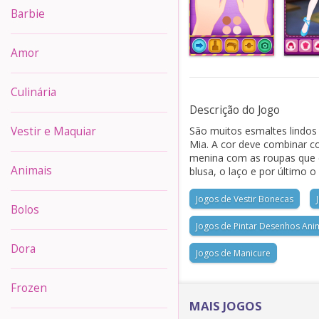
Barbie
Amor
Culinária
Descrição do Jogo
São muitos esmaltes lindos
Vestir e Maquiar
Mia. A cor deve combinar co
menina com as roupas que e
Animais
blusa, o laço e por último o
Jogos de Vestir Bonecas
Bolos
Jogos de Pintar Desenhos An
Dora
Jogos de Manicure
Frozen
MAIS JOGOS