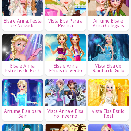
Elsa e Anna: Festa
Vista Elsa Para a
Arrume Elsa e
de Noivado
Piscina
Anna Colegiais
Elsa e Anna:
Elsa e Anna
Vista Elsa de
Estrelas de Rock
Férias de Verão
Rainha do Gelo
Arrume Elsa para
Vista Anna e Elsa
Vista Elsa Estilo
Sair
no Inverno
Real