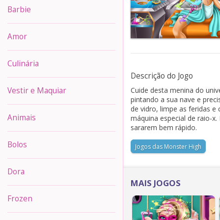
Barbie
Amor
Culinária
Descrição do Jogo
Cuide desta menina do univ
Vestir e Maquiar
pintando a sua nave e preci
de vidro, limpe as feridas
Animais
máquina especial de raio-x
sararem bem rápido.
Bolos
Jogos das Monster High
Dora
MAIS JOGOS
Frozen