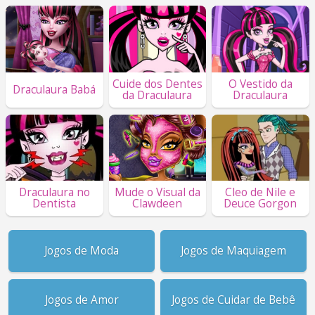
Cuide dos Dentes
O Vestido da
Draculaura Babá
da Draculaura
Draculaura
Draculaura no
Mude o Visual da
Cleo de Nile e
Dentista
Clawdeen
Deuce Gorgon
Jogos de Moda
Jogos de Maquiagem
Jogos de Amor
Jogos de Cuidar de Bebê