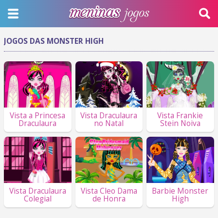
JOGOS DAS MONSTER HIGH
Vista a Princesa
Vista Draculaura
Vista Frankie
Draculaura
no Natal
Stein Noiva
Vista Draculaura
Vista Cleo Dama
Barbie Monster
Colegial
de Honra
High