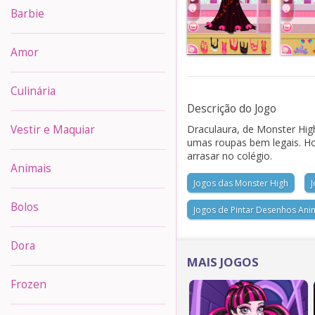
Barbie
Amor
Culinária
Descrição do Jogo
Draculaura, de Monster Hi
Vestir e Maquiar
umas roupas bem legais. Hoj
arrasar no colégio.
Animais
Jogos das Monster High
Bolos
Jogos de Pintar Desenhos An
Dora
MAIS JOGOS
Frozen