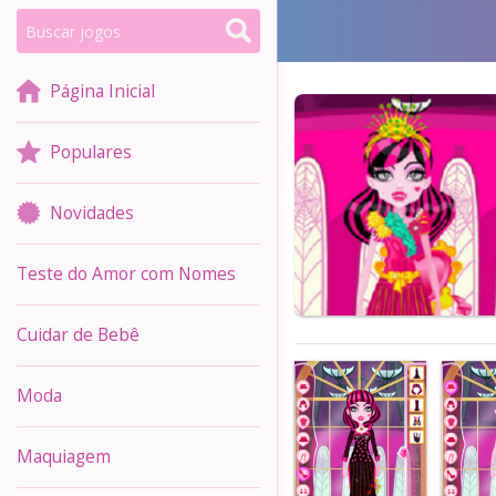
Página Inicial
Populares
Novidades
Teste do Amor com Nomes
Cuidar de Bebê
Moda
Maquiagem