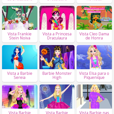
Vista Frankie
Vista a Princesa
Vista Cleo Dama
Stein Noiva
Draculaura
de Honra
Vista a Barbie
Barbie Monster
Vista Elsa para o
Sereia
High
Piquenique
Vista Barbie
Vista Barbie
Vista Barbie nas